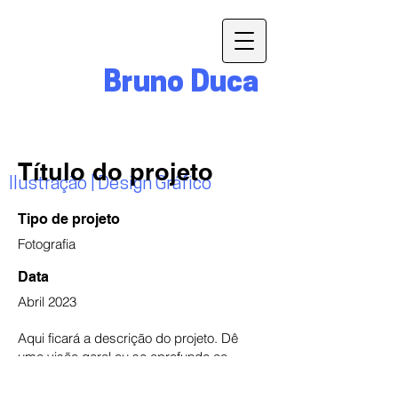
Bruno Duca
Título do projeto
Ilustração | Design Gráfico
Tipo de projeto
Fotografia
Data
Abril 2023
Aqui ficará a descrição do projeto. Dê
uma visão geral ou se aprofunde ao
apresentá-lo. Conte sobre o que se trata,
o que o inspirou, como você o criou ou