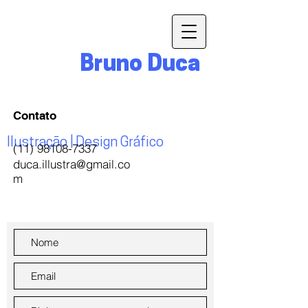
Bruno Duca
Contato
Ilustração | Design Gráfico
(11) 98108-7337
duca.illustra@gmail.co
m